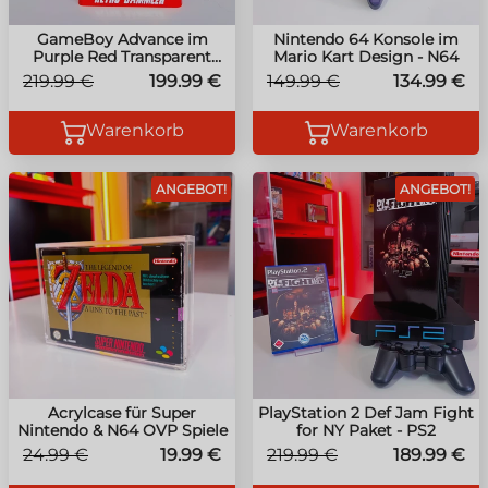
GameBoy Advance im
Nintendo 64 Konsole im
Purple Red Transparent
Mario Kart Design - N64
Design IPS Display V5
219.99 €
199.99 €
149.99 €
134.99 €
Warenkorb
Warenkorb
ANGEBOT!
ANGEBOT!
Acrylcase für Super
PlayStation 2 Def Jam Fight
Nintendo & N64 OVP Spiele
for NY Paket - PS2
24.99 €
19.99 €
219.99 €
189.99 €