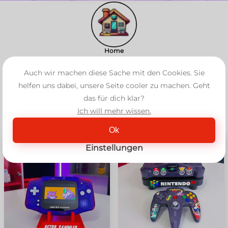
Home
Auch wir machen diese Sache mit den Cookies. Sie
Topseller
helfen uns dabei, unsere Seite cooler zu machen. Geht
das für dich klar?
Filter anzeigen
Ich will mehr wissen.
↑ weniger laden
Ok
ANGEBOT!
ANGEBOT!
Einstellungen