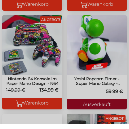
Warenkorb
Warenkorb
ANGEBOT!
Nintendo 64 Konsole im
Yoshi Popcorn Eimer -
Paper Mario Design - N64
Super Mario Galaxy -
Vorbestellung 15.07.2026 -
149.99 €
134.99 €
59.99 €
Pro Kunde nur 1x Bestellen.
Warenkorb
Ausverkauft
ANGEBOT!