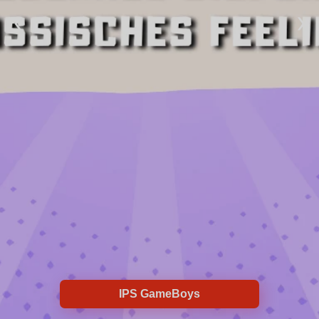
‹
›
IPS GameBoys