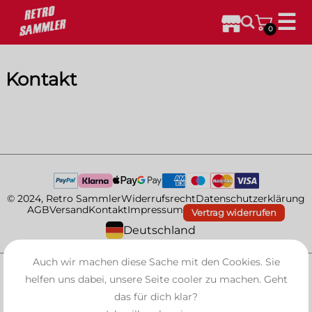
☰
0
Kontakt
© 2024, Retro Sammler
Widerrufsrecht
Datenschutzerklärung
AGB
Versand
Kontakt
Impressum
Vertrag widerrufen
Deutschland
Auch wir machen diese Sache mit den Cookies. Sie
helfen uns dabei, unsere Seite cooler zu machen. Geht
das für dich klar?