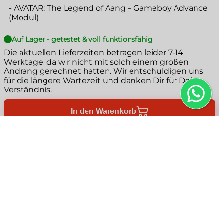
-
AVATAR: The Legend of Aang – Gameboy Advance
(Modul)
Auf Lager - getestet & voll funktionsfähig
Die aktuellen Lieferzeiten betragen leider
7-14
Werktage
, da wir nicht mit solch einem großen
Andrang gerechnet hatten. Wir entschuldigen uns
für die längere Wartezeit und danken Dir für Dein
Verständnis.
In den Warenkorb
Produktbeschreibung
+
Plug-and-Play Funktionsgarantie
+
AVATAR: The Legend of Aang – Game Boy
Advance | Actionreiches Abenteuer in der
Mit unserer Plug-and-Play Funktionsgarantie
Zahlungsmöglichkeiten
+
Welt der Elemente
kannst du dich darauf verlassen, dass deine