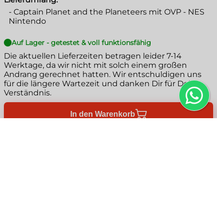
-
Captain Planet and the Planeteers mit OVP - NES
Nintendo
Auf Lager - getestet & voll funktionsfähig
Die aktuellen Lieferzeiten betragen leider
7-14
Werktage
, da wir nicht mit solch einem großen
Andrang gerechnet hatten. Wir entschuldigen uns
für die längere Wartezeit und danken Dir für Dein
Verständnis.
In den Warenkorb
Produktbeschreibung
+
Captain Planet and the Planeteers
Plug-and-Play Funktionsgarantie
ist ein Action-
+
Adventure-Videospiel, das für das
NES (Nintendo
Entertainment System)
veröffentlicht wurde.
Mit unserer Plug-and-Play Funktionsgarantie
Zahlungsmöglichkeiten
+
Basierend auf der gleichnamigen
kannst du dich darauf verlassen, dass deine