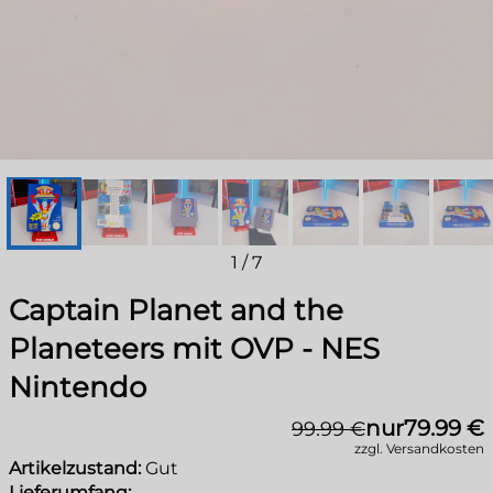
1
/
7
Captain Planet and the
Planeteers mit OVP - NES
Nintendo
nur
79.99 €
99.99 €
zzgl. Versandkosten
Artikelzustand:
Gut
Lieferumfang: