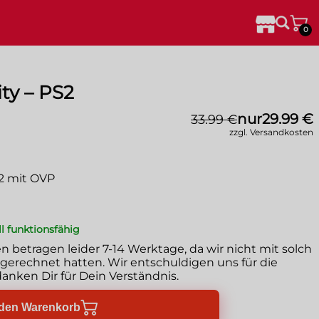
0
ty – PS2
nur
29.99 €
33.99 €
zzgl. Versandkosten
S2 mit OVP
ll funktionsfähig
en betragen leider
7-14 Werktage
, da wir nicht mit solch
erechnet hatten. Wir entschuldigen uns für die
anken Dir für Dein Verständnis.
 den Warenkorb