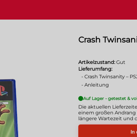
Crash Twinsani
Artikelzustand:
Gut
Lieferumfang:
-
Crash Twinsanity – P
-
Anleitung
Auf Lager - getestet & vo
Die aktuellen Lieferzeit
einem großen Andrang g
längere Wartezeit und d
In