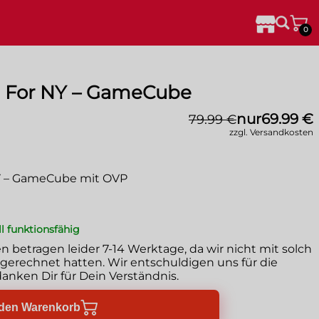
0
t For NY – GameCube
nur
69.99 €
79.99 €
zzgl. Versandkosten
NY – GameCube mit OVP
ll funktionsfähig
en betragen leider
7-14 Werktage
, da wir nicht mit solch
erechnet hatten. Wir entschuldigen uns für die
anken Dir für Dein Verständnis.
 den Warenkorb