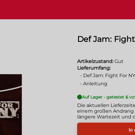
Def Jam: Figh
Artikelzustand:
Gut
Lieferumfang:
-
Def Jam: Fight For 
-
Anleitung
Auf Lager - getestet & vo
Die aktuellen Lieferzeit
einem großen Andrang g
längere Wartezeit und d
In