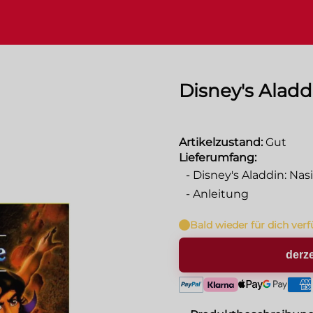
Disney's Aladd
Artikelzustand:
Gut
Lieferumfang:
-
Disney's Aladdin: Nas
-
Anleitung
Bald wieder für dich ver
derze