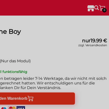
0
ame Boy
nur
19.99 €
zzgl. Versandkosten
 (Nur das Modul)
ll funktionsfähig
en betragen leider
7-14 Werktage
, da wir nicht mit solch
erechnet hatten. Wir entschuldigen uns für die
anken Dir für Dein Verständnis.
 den Warenkorb