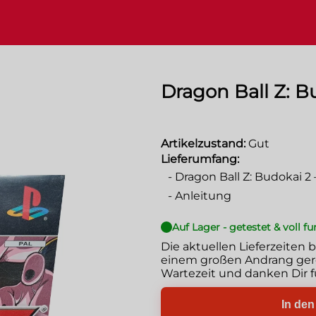
Dragon Ball Z: B
Artikelzustand:
Gut
Lieferumfang:
-
Dragon Ball Z: Budokai 2
-
Anleitung
Auf Lager - getestet & voll f
Die aktuellen Lieferzeiten 
einem großen Andrang gere
Wartezeit und danken Dir f
In de