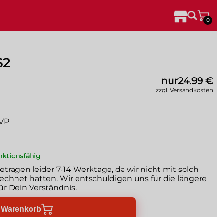
0
S2
nur
24.99 €
zzgl. Versandkosten
OVP
unktionsfähig
betragen leider
7-14 Werktage
, da wir nicht mit solch
chnet hatten. Wir entschuldigen uns für die längere
ür Dein Verständnis.
n Warenkorb