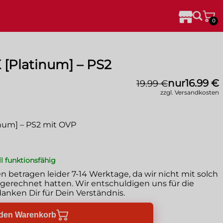
0
X [Platinum] – PS2
nur
16.99 €
19.99 €
zzgl. Versandkosten
inum] – PS2 mit OVP
ll funktionsfähig
en betragen leider
7-14 Werktage
, da wir nicht mit solch
erechnet hatten. Wir entschuldigen uns für die
anken Dir für Dein Verständnis.
 den Warenkorb