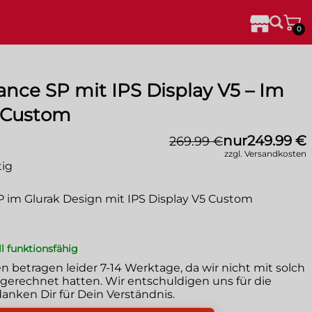
0
ce SP mit IPS Display V5 – Im
 Custom
nur
249.99 €
269.99 €
zzgl. Versandkosten
ig
im Glurak Design mit IPS Display V5 Custom
ll funktionsfähig
en betragen leider
7-14 Werktage
, da wir nicht mit solch
erechnet hatten. Wir entschuldigen uns für die
anken Dir für Dein Verständnis.