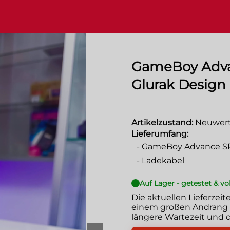
GameBoy Advan
Glurak Design
Artikelzustand:
Neuwert
Lieferumfang:
-
GameBoy Advance SP 
-
Ladekabel
Auf Lager - getestet & vo
Die aktuellen Lieferzeit
einem großen Andrang g
längere Wartezeit und d