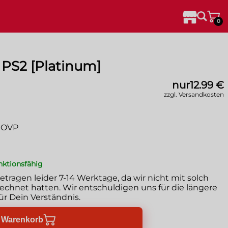
0
 PS2 [Platinum]
nur
12.99 €
zzgl. Versandkosten
t OVP
unktionsfähig
betragen leider
7-14 Werktage
, da wir nicht mit solch
chnet hatten. Wir entschuldigen uns für die längere
ür Dein Verständnis.
n Warenkorb