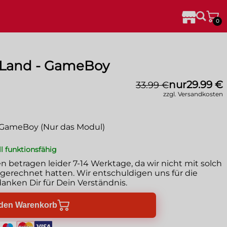
0
 Land - GameBoy
nur
29.99 €
33.99 €
zzgl. Versandkosten
- GameBoy (Nur das Modul)
ll funktionsfähig
en betragen leider
7-14 Werktage
, da wir nicht mit solch
erechnet hatten. Wir entschuldigen uns für die
anken Dir für Dein Verständnis.
 den Warenkorb