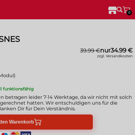
0
 SNES
nur
34.99 €
39.99 €
zzgl. Versandkosten
Modul)
ll funktionsfähig
en betragen leider
7-14 Werktage
, da wir nicht mit solch
erechnet hatten. Wir entschuldigen uns für die
anken Dir für Dein Verständnis.
 den Warenkorb