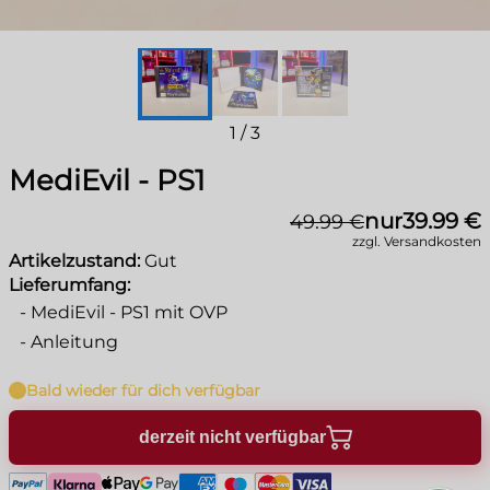
1
/
3
MediEvil - PS1
nur
39.99 €
49.99 €
zzgl. Versandkosten
Artikelzustand:
Gut
Lieferumfang:
-
MediEvil - PS1 mit OVP
-
Anleitung
Bald wieder für dich verfügbar
derzeit nicht verfügbar