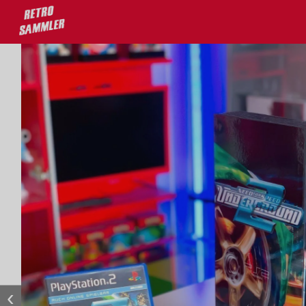
deine Lieblingsprodukte!
stenloser Versand ab 100€
‹