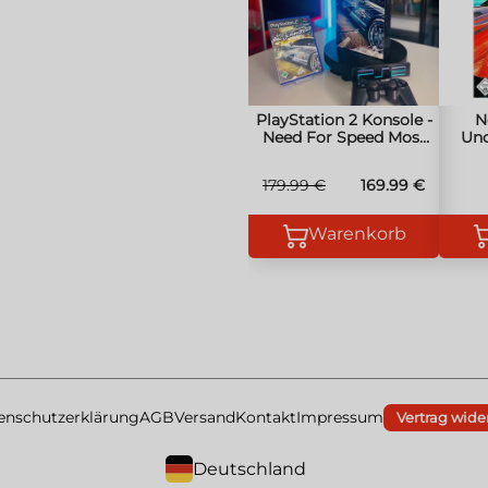
umgehend ein, um diese s
Maestro
Qualität, modernste Tec
Mastercard
vergangener Zeiten – unk
Visa
nächstes Gaming-Abente
PlayStation 2 Konsole -
N
Need For Speed Most
Und
Wanted Paket - PS2
179.99 €
169.99 €
Warenkorb
enschutzerklärung
AGB
Versand
Kontakt
Impressum
Vertrag wide
Deutschland