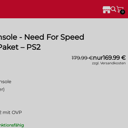
0
nsole - Need For Speed
aket – PS2
nur
169.99 €
179.99 €
zzgl. Versandkosten
nsole
er)
2 mit OVP
unktionsfähig