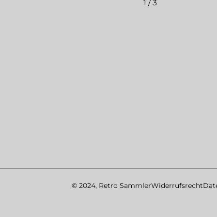
1
/
3
© 2024, Retro Sammler
Widerrufsrecht
Dat