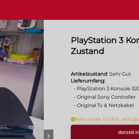
PlayStation 3 Ko
Zustand
Artikelzustand:
Sehr Gut
Lieferumfang:
-
PlayStation 3 Konsole 3
-
Original Sony Controller
-
Original Tv & Netzkabel
Bald wieder für dich verfügb
›
derzeit n