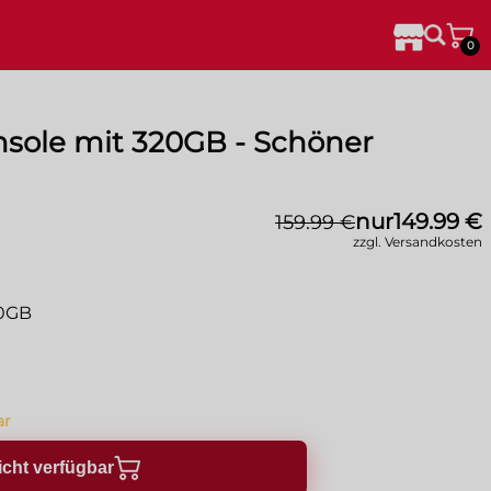
0
nsole mit 320GB - Schöner
nur
149.99 €
159.99 €
zzgl. Versandkosten
20GB
ar
icht verfügbar