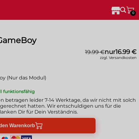
0
 GameBoy
nur
16.99 €
19.99 €
zzgl. Versandkosten
oy (Nur das Modul)
ll funktionsfähig
en betragen leider
7-14 Werktage
, da wir nicht mit solch
erechnet hatten. Wir entschuldigen uns für die
anken Dir für Dein Verständnis.
 den Warenkorb