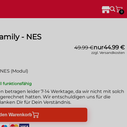
0
mily - NES
nur
44.99 €
49.99 €
zzgl. Versandkosten
 NES (Modul)
ll funktionsfähig
en betragen leider
7-14 Werktage
, da wir nicht mit solch
erechnet hatten. Wir entschuldigen uns für die
anken Dir für Dein Verständnis.
 den Warenkorb