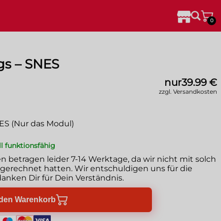
0
gs – SNES
nur
39.99 €
zzgl. Versandkosten
NES (Nur das Modul)
ll funktionsfähig
en betragen leider
7-14 Werktage
, da wir nicht mit solch
erechnet hatten. Wir entschuldigen uns für die
anken Dir für Dein Verständnis.
 den Warenkorb